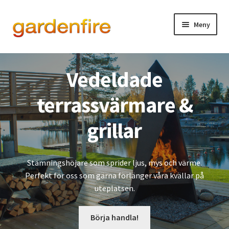
Hoppa
Hoppa
Meny
till
till
navigering
innehåll
Expand
Eldstad & grill
underm
Vedeldade
Expand
Ved- & eldhantering
underm
terrassvärmare &
Expand
Dekor & designprodukter
underm
grillar
Lagershop Luleå
Stämningshöjare som sprider ljus, mys och värme.
Perfekt för oss som gärna förlänger våra kvällar på
uteplatsen.
Börja handla!