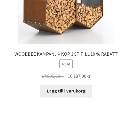
WOODBEE KAMPANJ – KÖP 3 ST TILL 10 % RABATT
REA!
Det
Det
17.985,00
kr
16.187,00
kr
ursprungliga
nuvarande
priset
priset
Lägg till i varukorg
var:
är:
17.985,00kr.
16.187,00kr.