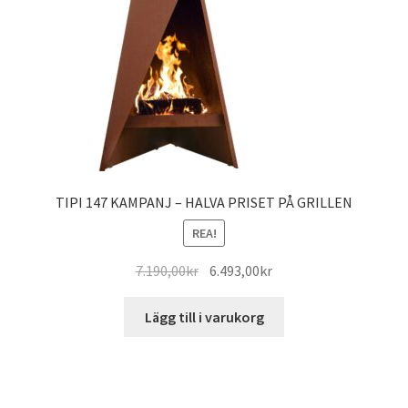
TIPI 147 KAMPANJ – HALVA PRISET PÅ GRILLEN
REA!
Det
Det
7.190,00
kr
6.493,00
kr
ursprungliga
nuvarande
priset
priset
Lägg till i varukorg
var:
är:
7.190,00kr.
6.493,00kr.