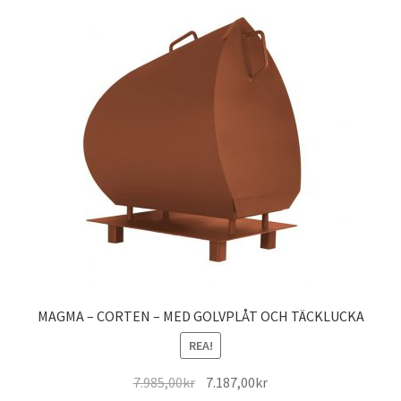
MAGMA – CORTEN – MED GOLVPLÅT OCH TÄCKLUCKA
REA!
Det
Det
7.985,00
kr
7.187,00
kr