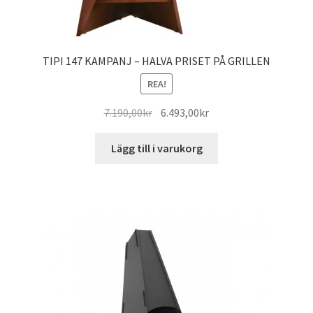
TIPI 147 KAMPANJ – HALVA PRISET PÅ GRILLEN
REA!
Det
Det
7.190,00
kr
6.493,00
kr
ursprungliga
nuvarande
priset
priset
Lägg till i varukorg
var:
är:
7.190,00kr.
6.493,00kr.