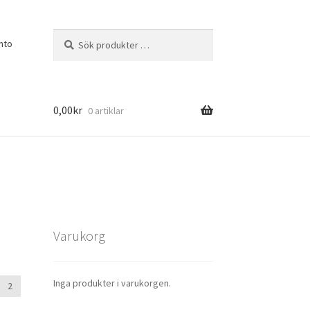
Sök
Sök
nto
efter:
0,00
kr
0 artiklar
Varukorg
Inga produkter i varukorgen.
2