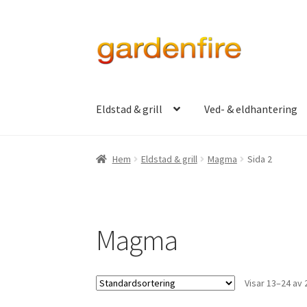
Hoppa
Hoppa
till
till
navigering
innehåll
Eldstad & grill
Ved- & eldhantering
Hem
Eldstad & grill
Magma
Sida 2
Magma
Visar 13–24 av 