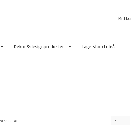
Mitt ko
Dekor & designprodukter
Lagershop Luleå
24 resultat
1