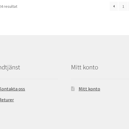
24 resultat
1
dtjänst
Mitt konto
Kontakta oss
Mitt konto
Returer