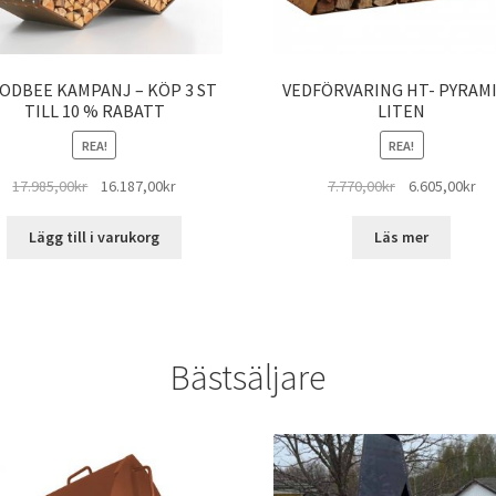
ODBEE KAMPANJ – KÖP 3 ST
VEDFÖRVARING HT- PYRAMI
TILL 10 % RABATT
LITEN
REA!
REA!
Det
Det
Det
De
17.985,00
kr
16.187,00
kr
7.770,00
kr
6.605,00
kr
ursprungliga
nuvarande
ursprungliga
nu
priset
priset
priset
pri
Lägg till i varukorg
Läs mer
var:
är:
var:
är:
17.985,00kr.
16.187,00kr.
7.770,00kr.
6.6
Bästsäljare