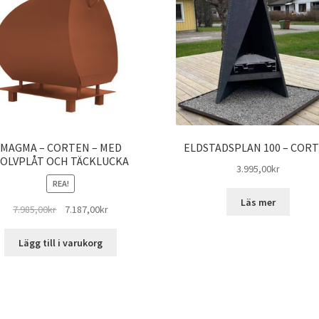
MAGMA – CORTEN – MED
ELDSTADSPLAN 100 – COR
OLVPLÅT OCH TÄCKLUCKA
3.995,00
kr
REA!
Läs mer
Det
Det
7.985,00
kr
7.187,00
kr
ursprungliga
nuvarande
priset
priset
Lägg till i varukorg
var:
är:
7.985,00kr.
7.187,00kr.