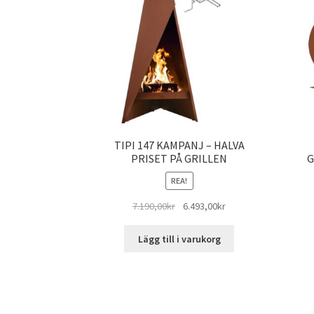
TIPI 147 KAMPANJ – HALVA
PRISET PÅ GRILLEN
G
REA!
Det
Det
7.190,00
kr
6.493,00
kr
ursprungliga
nuvarande
priset
priset
Lägg till i varukorg
var:
är:
7.190,00kr.
6.493,00kr.