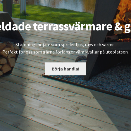
ldade terrassvärmare & gr
Stämningshöjare som sprider ljus, mys och värme.
Perfekt för oss som gärna förlänger våra kvällar på uteplatsen.
Börja handla!