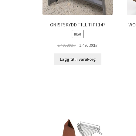
GNISTSKYDD TILL TIPI 147
WO
REA!
Det
Det
2.495,00
kr
1.495,00
kr
ursprungliga
nuvarande
priset
priset
Lägg till i varukorg
var:
är:
2.495,00kr.
1.495,00kr.