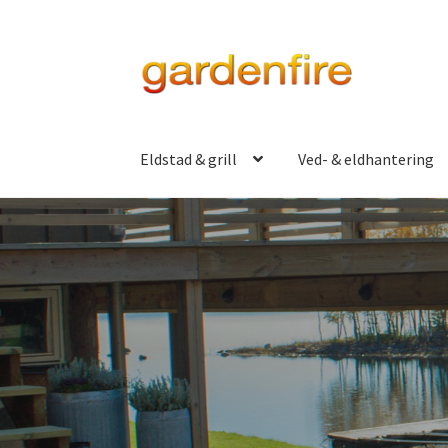
Hoppa
Hoppa
till
till
navigering
innehåll
Eldstad & grill
Ved- & eldhantering