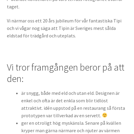
Expand
taget.
Dekor & designprodukter
underm
Vi närmar oss ett 20 års jubileum för vår fantastiska Tipi
Lagershop Luleå
och vi vågar nog säga att Tipin är Sveriges mest sålda
eldstad för trädgård och uteplats.
Vi tror framgången beror på att
den:
är snygg, både med eld och utan eld. Designen är
enkel och ofta är det enkla som blir tidlöst
attraktivt. idén uppstod på en restaurang så första
prototypen var tillverkad av en servett.
ger en otroligt hög myskänsla. Senare på kvällen
kryper man gärna närmare och njuter av värmen