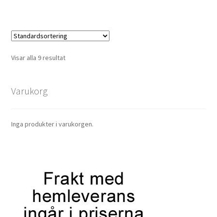
7.190,00kr.
6.493,00kr.
Visar alla 9 resultat
Varukorg
Inga produkter i varukorgen.