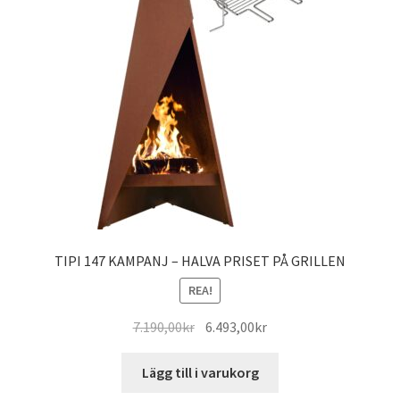
TIPI 147 KAMPANJ – HALVA PRISET PÅ GRILLEN
REA!
Det
Det
7.190,00
kr
6.493,00
kr
ursprungliga
nuvarande
priset
priset
Lägg till i varukorg
var:
är: