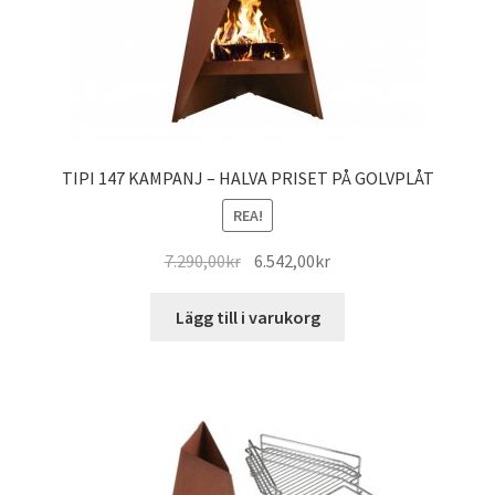
TIPI 147 KAMPANJ – HALVA PRISET PÅ GOLVPLÅT
REA!
Det
Det
7.290,00
kr
6.542,00
kr
ursprungliga
nuvarande
priset
priset
Lägg till i varukorg
var:
är:
7.290,00kr.
6.542,00kr.