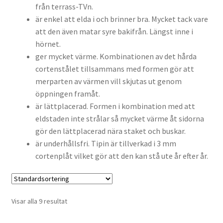
från terrass-TVn.
är enkel att elda i och brinner bra. Mycket tack vare
att den även matar syre bakifrån. Längst inne i
hörnet.
ger mycket värme. Kombinationen av det hårda
cortenstålet tillsammans med formen gör att
merparten av värmen vill skjutas ut genom
öppningen framåt.
är lättplacerad. Formen i kombination med att
eldstaden inte strålar så mycket värme åt sidorna
gör den lättplacerad nära staket och buskar.
är underhållsfri. Tipin är tillverkad i 3 mm
cortenplåt vilket gör att den kan stå ute år efter år.
Visar alla 9 resultat