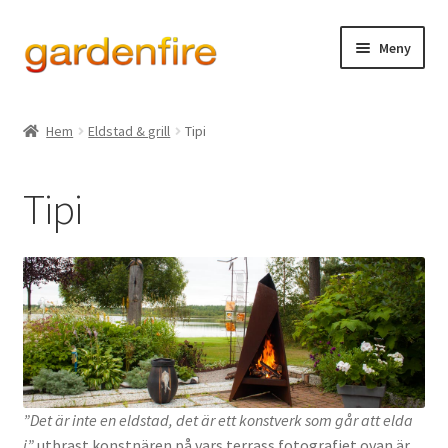
Hoppa
Hoppa
Meny
till
till
navigering
innehåll
Expand
Eldstad & grill
underm
Hem
Eldstad & grill
Tipi
Tipi
Tipi
Magma
Övriga modeller
Alla eldstäder
Tillbehör eldstäder
Expand
”Det är inte en eldstad, det är ett konstverk som går att elda
Ved- & eldhantering
underm
i”
utbrast konstnären på vars terrass fotografiet ovan är