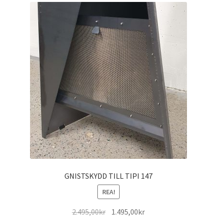
GNISTSKYDD TILL TIPI 147
REA!
Det
Det
2.495,00
kr
1.495,00
kr