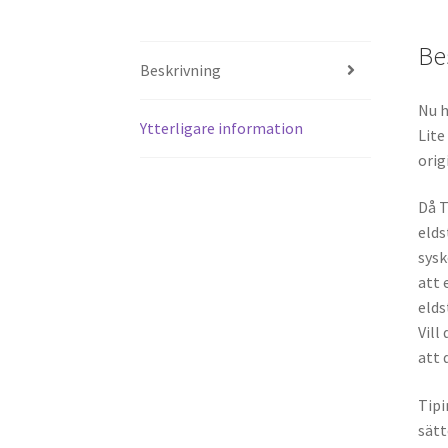
Be
Beskrivning
Nu h
Ytterligare information
Lite
orig
Då T
elds
sysk
att 
elds
Vill
att 
Tipi
sätt