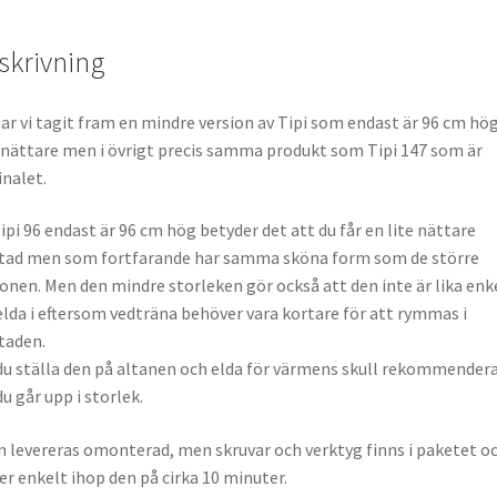
skrivning
ar vi tagit fram en mindre version av Tipi som endast är 96 cm hög
 nättare men i övrigt precis samma produkt som Tipi 147 som är
inalet.
ipi 96 endast är 96 cm hög betyder det att du får en lite nättare
tad men som fortfarande har samma sköna form som de större
onen. Men den mindre storleken gör också att den inte är lika enk
elda i eftersom vedträna behöver vara kortare för att rymmas i
taden.
 du ställa den på altanen och elda för värmens skull rekommendera
du går upp i storlek.
n levereras omonterad, men skruvar och verktyg finns i paketet oc
er enkelt ihop den på cirka 10 minuter.