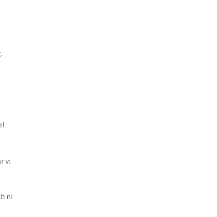
.
el
r vi
h ni