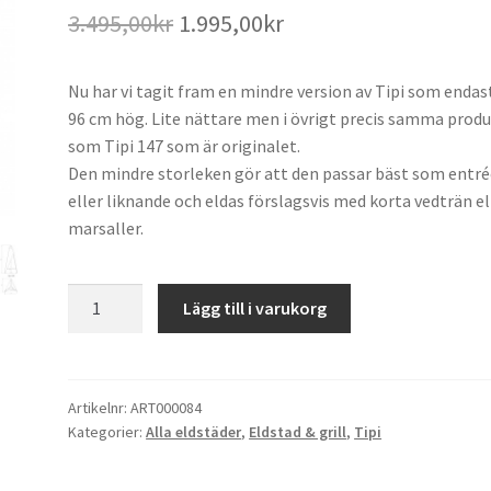
Det
Det
3.495,00
kr
1.995,00
kr
ursprungliga
nuvarande
Nu har vi tagit fram en mindre version av Tipi som endas
priset
priset
96 cm hög. Lite nättare men i övrigt precis samma prod
var:
är:
som Tipi 147 som är originalet.
Den mindre storleken gör att den passar bäst som entré
3.495,00kr.
1.995,00kr.
eller liknande och eldas förslagsvis med korta vedträn el
marsaller.
TIPI
Lägg till i varukorg
96
mängd
Artikelnr:
ART000084
Kategorier:
Alla eldstäder
,
Eldstad & grill
,
Tipi