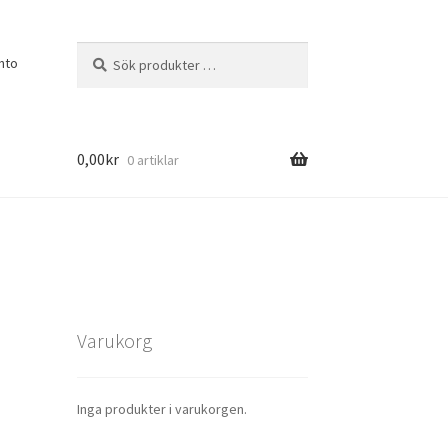
Sök
Sök
nto
efter:
0,00
kr
0 artiklar
Varukorg
Inga produkter i varukorgen.