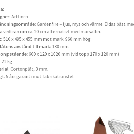
a:
gner:
Artlinco
ändningsområde:
Gardenfire – ljus, mys och värme. Eldas bäst me
a vedträn om ca. 20 cm alternativt med marsaller.
:
510 x 495 x 455 mm mot mark. 960 mm hög.
låtens avstånd till mark:
130 mm.
tong stående:
600 x 120 x 1020 mm (vid topp 170 x 120 mm)
:
21 kg
rial:
Cortenplåt, 3 mm.
gt: 5 års garanti mot fabrikationsfel.