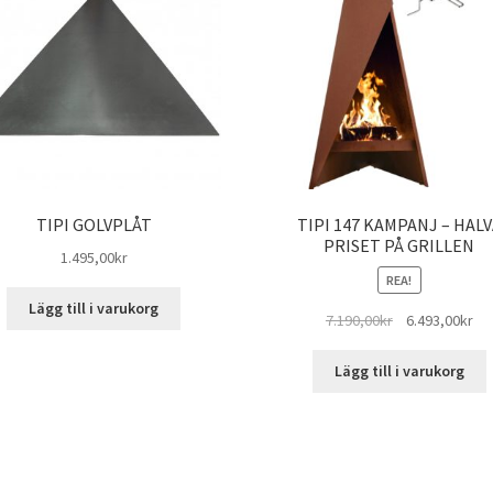
TIPI GOLVPLÅT
TIPI 147 KAMPANJ – HALV
PRISET PÅ GRILLEN
1.495,00
kr
REA!
Lägg till i varukorg
Det
De
7.190,00
kr
6.493,00
kr
ursprungliga
nu
priset
pri
Lägg till i varukorg
var:
är:
7.190,00kr.
6.4