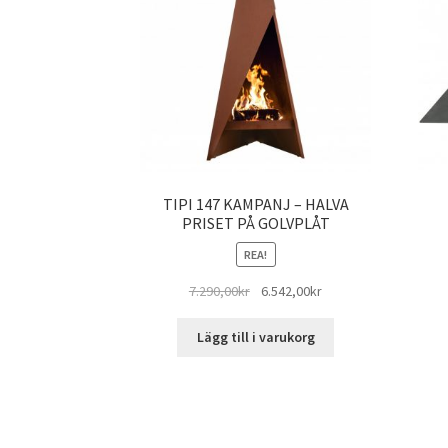
TIPI 147 KAMPANJ – HALVA
PRISET PÅ GOLVPLÅT
REA!
Det
Det
7.290,00
kr
6.542,00
kr
ursprungliga
nuvarande
priset
priset
Lägg till i varukorg
var:
är:
7.290,00kr.
6.542,00kr.