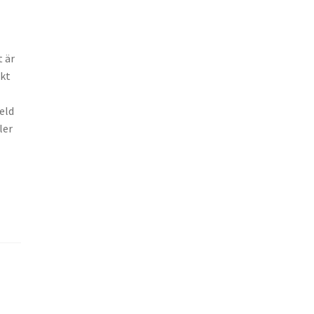
t är
ukt
eld
ler