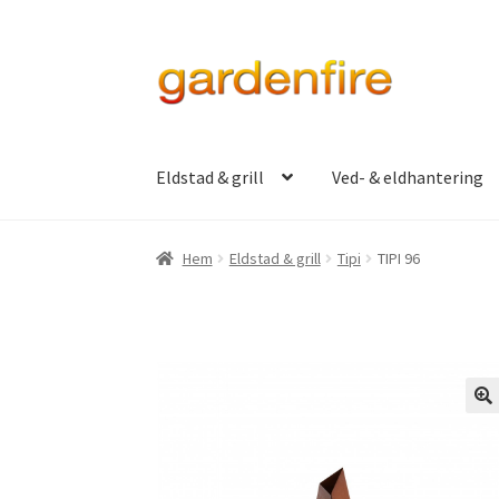
Hoppa
Hoppa
till
till
navigering
innehåll
Eldstad & grill
Ved- & eldhantering
Hem
Eldstad & grill
Tipi
TIPI 96