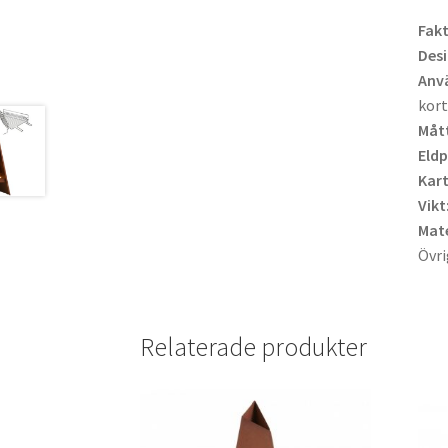
Fakt
Desi
Anv
kort
Mått
Eldp
Kar
Vikt
Mate
Övri
Relaterade produkter