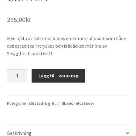
295,00
kr
Med hjälp av fötterna bildas en 17 mm luftspalt som både
det estetiska intrycket och trädäcket mår bra av.
Snyggt och praktiskt!
BENSATS
Lägg till i varukorg
TILL
ELDSTADSPLAN
100
CORTEN
Kategorier:
Eldstad & grill
,
Tillbehör eldstäder
mängd
Beskrivning