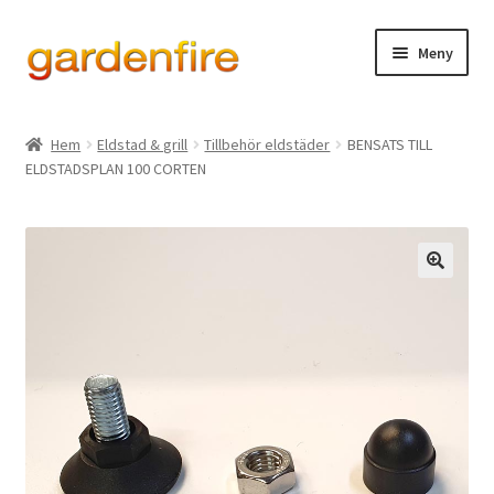
Hoppa
Hoppa
Meny
till
till
navigering
innehåll
Expand
Eldstad & grill
underm
Hem
Eldstad & grill
Tillbehör eldstäder
BENSATS TILL
Expand
ELDSTADSPLAN 100 CORTEN
Ved- & eldhantering
underm
Expand
Dekor & designprodukter
underm
Lagershop Luleå