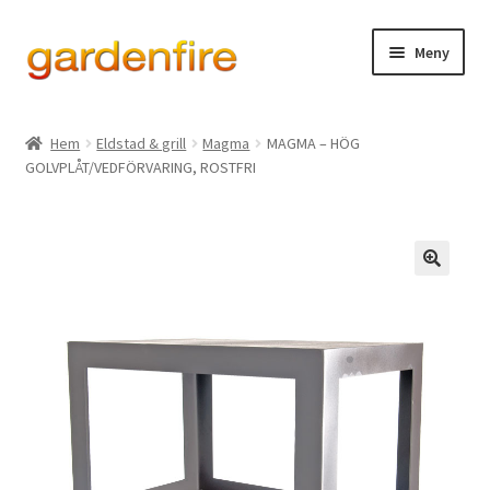
Hoppa
Hoppa
Meny
till
till
navigering
innehåll
Expand
Eldstad & grill
underm
Hem
Eldstad & grill
Magma
MAGMA – HÖG
Expand
GOLVPLÅT/VEDFÖRVARING, ROSTFRI
Ved- & eldhantering
underm
Expand
Dekor & designprodukter
underm
Lagershop Luleå