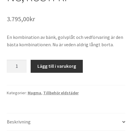
3.795,00
kr
En kombination av bänk, golvplåt och vedförvaring är den
bästa kombinationen. Nu är veden aldrig långt borta.
MAGMA
Lägg till i varukorg
-
HÖG
GOLVPLÅT/VEDFÖRVARING,
ROSTFRI
Kategorier:
Magma
,
Tillbehör eldstäder
mängd
Beskrivning