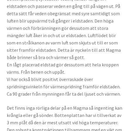
eldstaden och passerar veden en gång till på vägen ut. På
detta sätt får veden obegränsat med syre samtidigt som
luften blir uppvärmd två gånger i eldstaden. Den höga
värmen och förbränningen gör dessutom att stora
mängder luft åker in och ut ur eldstaden. Luftflödet blir
som en strålkanon av varm luft som skjuts ut till er som
sitter framför eldstaden. Detta är nyckeln till att Magma
både brinner så bra och värmer så gott.
En lågt placerad eldstad gör dessutom att hela kroppen
värms. Från benen och uppåt.
Vi har också blivit positivt överraskade över
spridningsvinkeln för värmespridning framför eldstaden.
Ca 90 grader från mynningen får ta del ljuset och värmen.
Det finns inga rörliga delar på en Magma så ingenting kan
krångla eller gå sönder. Bottenplattan har vi tillverkat av
3 mm plåt då den är mest utsatt vid höga temperaturer.
Den robusta konstruktionen tillsammans med en vikt om