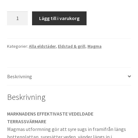
MAGMA
Lägg till i varukorg
-
ROSTFRI
mängd
Kategorier:
Alla eldstäder
,
Eldstad & grill
,
Magma
Beskrivning
Beskrivning
MARKNADENS EFFEKTIVASTE VEDELDADE
TERRASSVÄRMARE
Magmas utformning gör att syre sugs in framifrån längs
bottenplattan, syresätter veden, vänder längs in i