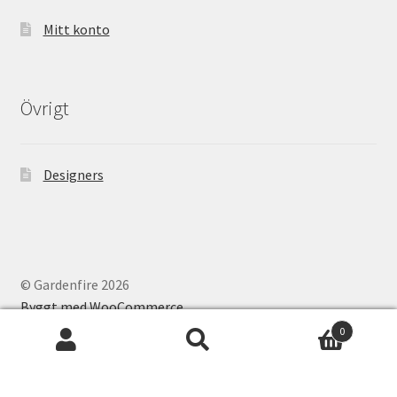
Mitt konto
Övrigt
Designers
© Gardenfire 2026
Byggt med WooCommerce
.
0
Sök
Sök
efter: