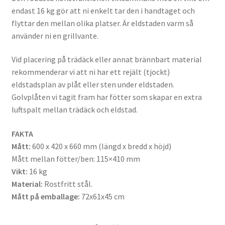
endast 16 kg gör att ni enkelt tar den i handtaget och
flyttar den mellan olika platser. Är eldstaden varm så
använder ni en grillvante.
Vid placering på trädäck eller annat brännbart material
rekommenderar vi att ni har ett rejält (tjockt)
eldstadsplan av plåt eller sten under eldstaden.
Golvplåten vi tagit fram har fötter som skapar en extra
luftspalt mellan trädäck och eldstad.
FAKTA
Mått:
600 x 420 x 660 mm (längd x bredd x höjd)
Mått mellan fötter/ben: 115×410 mm
Vikt:
16 kg
Material:
Rostfritt stål.
Mått på emballage:
72x61x45 cm