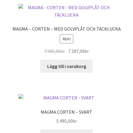
MAGMA – CORTEN – MED GOLVPLÅT OCH TÄCKLUCKA
REA!
Det
Det
7.985,00
kr
7.187,00
kr
ursprungliga
nuvarande
priset
priset
Lägg till i varukorg
var:
är:
7.985,00kr.
7.187,00kr.
MAGMA CORTEN – SVART
5.495,00
kr