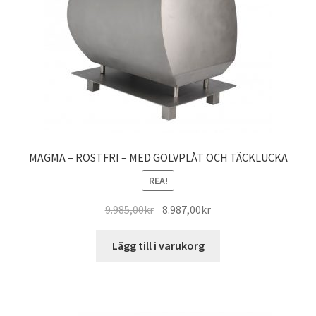
MAGMA – ROSTFRI – MED GOLVPLÅT OCH TÄCKLUCKA
REA!
Det
Det
9.985,00
kr
8.987,00
kr
ursprungliga
nuvarande
priset
priset
Lägg till i varukorg
var:
är:
9.985,00kr.
8.987,00kr.