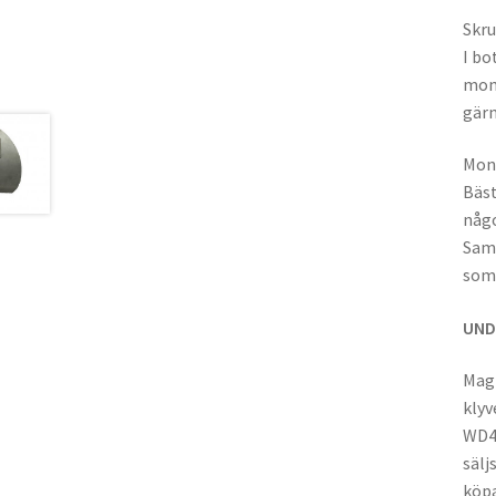
Skru
I bo
mont
gärn
Mont
Bäst
någo
Samm
som 
UND
Magm
klyv
WD40
sälj
köpa