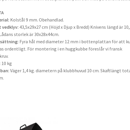
TA
rial:
Kolstål 9 mm. Obehandlad.
 vedklyv:
43,5x29x27 cm (Höjd x Djup x Bredd) Knivens längd är 10,
Lådans storlek är 30x28x44cm.
sättning:
Fyra hål med diameter 12 mm i bottenplattan för att k
as ordentligt. För montering i en huggkubbe föreslår vi fransk
kruv.
:
10 kg
bban:
Väger 1,4 kg. diametern på klubbhuvud 10 cm. Skaftlängt tot
m.