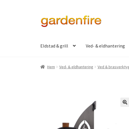
Hoppa
Hoppa
till
till
navigering
innehåll
Eldstad & grill
Ved- & eldhantering
Hem
Ved- & eldhantering
Ved & brasverkty