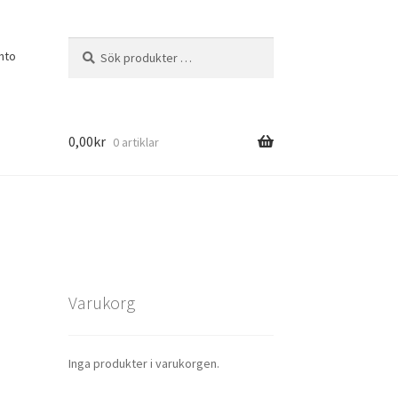
Sök
Sök
nto
efter:
0,00
kr
0 artiklar
Varukorg
Inga produkter i varukorgen.