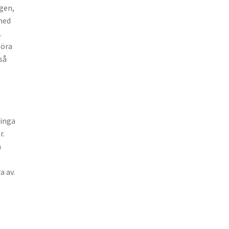
gen,
med
.
göra
så
 inga
r.
m
a av.
a