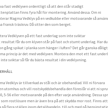
va fast vedklyven ordentligt så att den står stadigt
ttenplattan finns fyra hål för montering. Använd dessa. Om ni
erar Magma Vedklyv på en vedkubbe eller motsvarande så använ
a fransk träskruv. Då sitter den som berget.
era Vedklyven på ett fast underlag som inte sviktar
 resultat får du om klyven står på fast och stumt underlag. Har du
n gång spikat i planka som hänger i luften? Det går ganska dåligt
a princip är det med vedklyven. Montera den mot ett fast under
inte sviktar så får du bästa resultat i din vedklyvning.
ERHÅLL
a Vedklyv är tillverkad av stål och är obehandlad. Vill ni förvara
en utomhus och vill rostskyddsbehandla den föreslår vi att ni spru
, 5-56 eller motsvarande på den efter varje användning. Dessa sp
s som rostlösare men är även bra på att skydda mor rost. Finns att
 på flera ställen inom detaljhandeln, till och med på bensinstatio