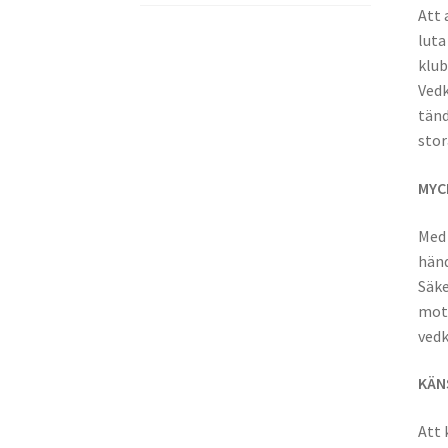
Att 
luta
klub
Vedk
tänd
stor
MYC
Med 
händ
Säke
mot 
vedk
KÄN
Att 