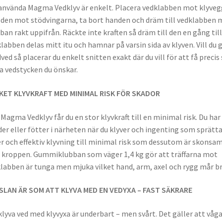
använda Magma Vedklyv är enkelt. Placera vedklabben mot klyveg
 den mot stödvingarna, ta bort handen och dräm till vedklabben 
ban rakt uppifrån. Räckte inte kraften så dräm till den en gång till
labben delas mitt itu och hamnar på varsin sida av klyven. Vill du 
ved så placerar du enkelt snitten exakt där du vill för att få precis 
a vedstycken du önskar.
KET KLYVKRAFT MED MINIMAL RISK FÖR SKADOR
Magma Vedklyv får du en stor klyvkraft till en minimal risk. Du har
er eller fötter i närheten när du klyver och ingenting som sprätta
r och effektiv klyvning till minimal risk som dessutom är skonsa
kroppen. Gummiklubban som väger 1,4 kg gör att träffarna mot
labben är tunga men mjuka vilket hand, arm, axel och rygg mår br
SLAN ÄR SOM ATT KLYVA MED EN VEDYXA – FAST SÄKRARE
klyva ved med klyvyxa är underbart – men svårt. Det gäller att våg