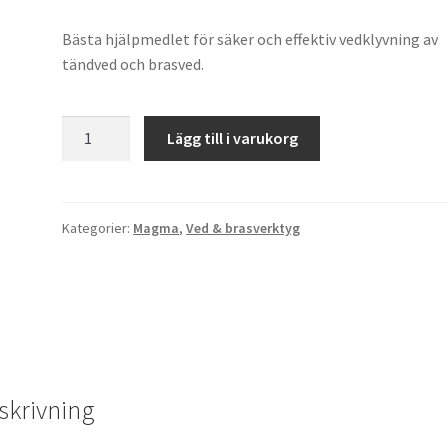
Bästa hjälpmedlet för säker och effektiv vedklyvning av
tändved och brasved.
MAGMA
Lägg till i varukorg
VEDKLYV
mängd
Kategorier:
Magma
,
Ved & brasverktyg
skrivning