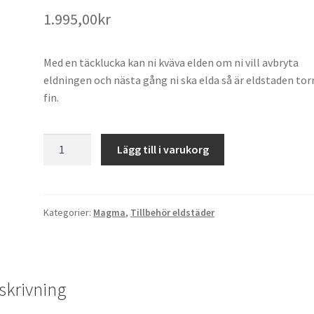
1.995,00
kr
Med en täcklucka kan ni kväva elden om ni vill avbryta
eldningen och nästa gång ni ska elda så är eldstaden tor
fin.
MAGMA
Lägg till i varukorg
TÄCKLUCKA
-
ROSTFRI
mängd
Kategorier:
Magma
,
Tillbehör eldstäder
skrivning