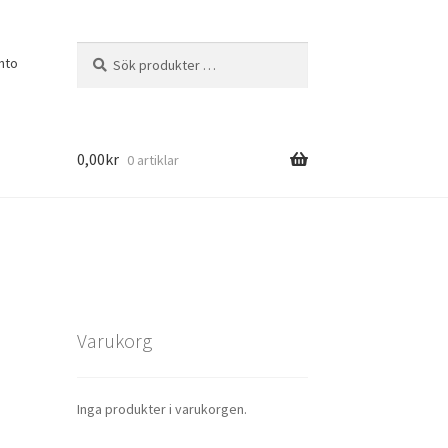
Sök
Sök
nto
efter:
0,00
kr
0 artiklar
Varukorg
Inga produkter i varukorgen.