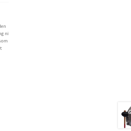
den
ng ni
 som
et