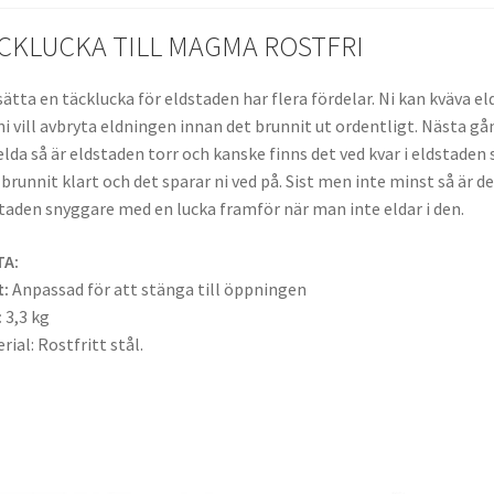
CKLUCKA TILL MAGMA ROSTFRI
sätta en täcklucka för eldstaden har flera fördelar. Ni kan kväva el
i vill avbryta eldningen innan det brunnit ut ordentligt. Nästa gå
elda så är eldstaden torr och kanske finns det ved kvar i eldstaden
 brunnit klart och det sparar ni ved på. Sist men inte minst så är d
taden snyggare med en lucka framför när man inte eldar i den.
TA:
:
Anpassad för att stänga till öppningen
:
3,3 kg
rial: Rostfritt stål.