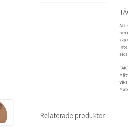
TÄ
Att 
om n
ska 
inte
elds
FAK
Mått
Vikt
Mate
Relaterade produkter