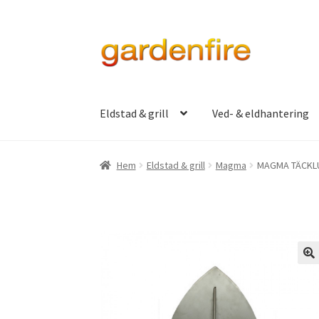
Hoppa
Hoppa
till
till
navigering
innehåll
Eldstad & grill
Ved- & eldhantering
Hem
Eldstad & grill
Magma
MAGMA TÄCKLU