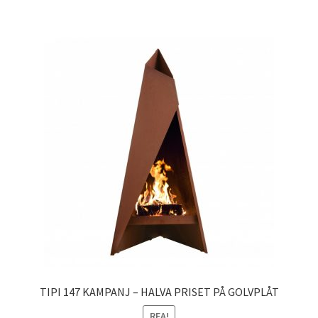
3.495,00kr.
1.995,00kr.
TIPI 147 KAMPANJ – HALVA PRISET PÅ GOLVPLÅT
REA!