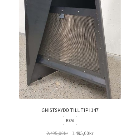
GNISTSKYDD TILL TIPI 147
REA!
Det
Det
2.495,00
kr
1.495,00
kr