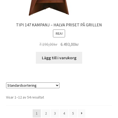
TIPI 147 KAMPANJ – HALVA PRISET PÅ GRILLEN
REA!
Det
Det
7.190,00
kr
6.493,00
kr
ursprungliga
nuvarande
priset
priset
Lägg till i varukorg
var:
är:
7.190,00kr.
6.493,00kr.
Visar 1–12 av 54 resultat
1
2
3
4
5