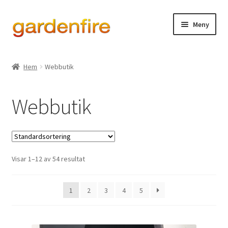
Hoppa
Hoppa
Meny
till
till
navigering
innehåll
Expand
Eldstad & grill
underm
Hem
Webbutik
Expand
Ved- & eldhantering
underm
Webbutik
Expand
Dekor & designprodukter
underm
Lagershop Luleå
Visar 1–12 av 54 resultat
1
2
3
4
5